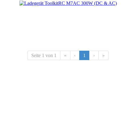
Seite 1 von 1
«
‹
1
›
»