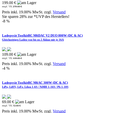
199.00 €
empf. VK
279.00 €
Preis inkl. 19.00% MwSt. zzgl.
Versand
Sie sparen 28% zur *UVP des Herstellers!
-8 %
Ladegerät ToolkitRC M6DAC V2 DUO 800W (DC & AC)
Gleichzeitiges Laden von bis zu 2 Akkus mit je 16A
109.00 €
empf. VK
119.00 €
Preis inkl. 19.00% MwSt. zzgl.
Versand
-4 %
Ladegerät ToolkitRC M6AC 300W (DC & AC)
LiPo, LiHV, LiFe. LiIon 1-6S / NiMH 1-16S / Pb 1-10S
69.00 €
empf. VK
72.00 €
Preis inkl. 19.00% MwSt. zzgl.
Versand