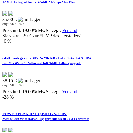
12 Volt Ladegrät für 1-14NiMH*1-5Lipo*1-6 Blei
35.00 €
empf. VK
49.95 €
Preis inkl. 19.00% MwSt. zzgl.
Versand
Sie sparen 29% zur *UVP des Herstellers!
-6 %
e450 Ladegerät 230V NiMh 6-8 / LiPo 2-4s 1-4A 50W
Für 2S - 4S LiPo Zellen und 6-8 NiMH Zellen geeignet.
38.15 €
empf. VK
40.95 €
Preis inkl. 19.00% MwSt. zzgl.
Versand
-28 %
POWER PEAK D7 EQ-BID 12V/230V
Zwei je 200 Watt starke Ausgänge mit bis zu 20 A Ladestrom