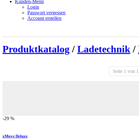
Kunden-Menü
Login
Passwort vergessen
Account erstellen
Produktkatalog
/
Ladetechnik
/
Seite 1 von 1
-29 %
xMove Deluxe