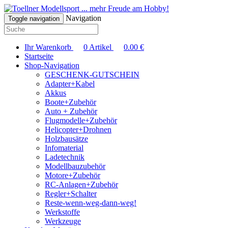
... mehr Freude am Hobby!
Navigation
Toggle navigation
Ihr Warenkorb
0
Artikel
0.00
€
Startseite
Shop-Navigation
GESCHENK-GUTSCHEIN
Adapter+Kabel
Akkus
Boote+Zubehör
Auto + Zubehör
Flugmodelle+Zubehör
Helicopter+Drohnen
Holzbausätze
Infomaterial
Ladetechnik
Modellbauzubehör
Motore+Zubehör
RC-Anlagen+Zubehör
Regler+Schalter
Reste-wenn-weg-dann-weg!
Werkstoffe
Werkzeuge