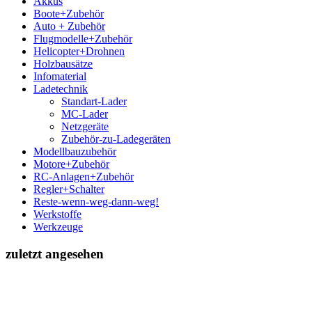
Akkus
Boote+Zubehör
Auto + Zubehör
Flugmodelle+Zubehör
Helicopter+Drohnen
Holzbausätze
Infomaterial
Ladetechnik
Standart-Lader
MC-Lader
Netzgeräte
Zubehör-zu-Ladegeräten
Modellbauzubehör
Motore+Zubehör
RC-Anlagen+Zubehör
Regler+Schalter
Reste-wenn-weg-dann-weg!
Werkstoffe
Werkzeuge
zuletzt angesehen