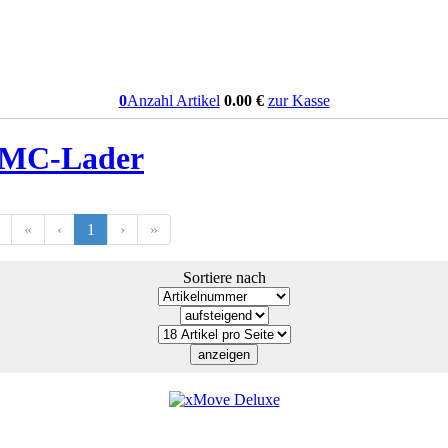
0
Anzahl Artikel
0.00
€
zur Kasse
MC-Lader
«
‹
1
›
»
Sortiere nach