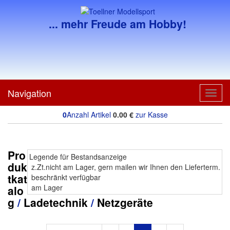
... mehr Freude am Hobby!
Navigation
Toggl
navig
0
Anzahl Artikel
0.00
€
zur Kasse
Pro
Legende für Bestandsanzeige
duk
z.Zt.nicht am Lager, gern mailen wir Ihnen den Lieferterm.
tkat
beschränkt verfügbar
am Lager
alo
g
/
Ladetechnik
/
Netzgeräte