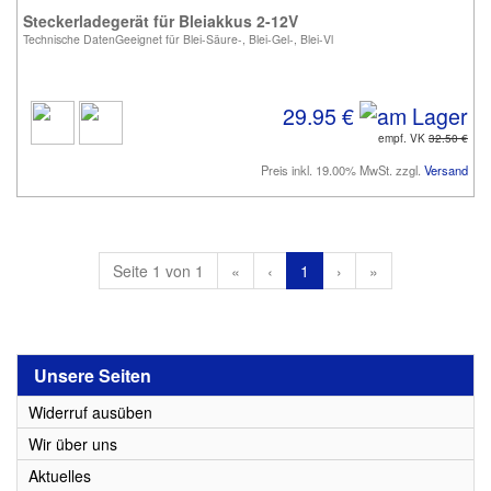
Steckerladegerät für Bleiakkus 2-12V
Technische DatenGeeignet für Blei-Säure-, Blei-Gel-, Blei-Vl
29.95 €
empf. VK
32.50 €
Preis inkl. 19.00% MwSt. zzgl.
Versand
Seite 1 von 1
«
‹
1
›
»
Unsere Seiten
Widerruf ausüben
Wir über uns
Aktuelles