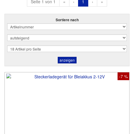
Seite 1 von 1
«
‹
1
›
»
Sortiere nach
-7 %