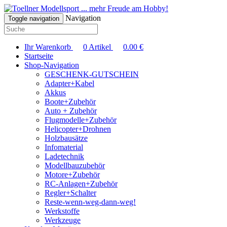
... mehr Freude am Hobby!
Navigation
Toggle navigation
Ihr Warenkorb
0
Artikel
0.00
€
Startseite
Shop-Navigation
GESCHENK-GUTSCHEIN
Adapter+Kabel
Akkus
Boote+Zubehör
Auto + Zubehör
Flugmodelle+Zubehör
Helicopter+Drohnen
Holzbausätze
Infomaterial
Ladetechnik
Modellbauzubehör
Motore+Zubehör
RC-Anlagen+Zubehör
Regler+Schalter
Reste-wenn-weg-dann-weg!
Werkstoffe
Werkzeuge