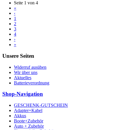
Seite 1 von 4
«
‹
1
2
3
4
›
»
Unsere Seiten
Widerruf ausüben
Wir über uns
Aktuelles
Batterieverordnung
Shop-Navigation
GESCHENK-GUTSCHEIN
Adapter+Kabel
Akkus
Boote+Zubehör
Auto + Zubehör