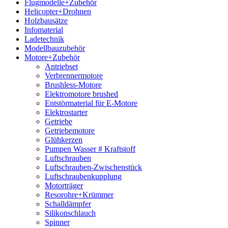
Flugmodelle+Zubehör
Helicopter+Drohnen
Holzbausätze
Infomaterial
Ladetechnik
Modellbauzubehör
Motore+Zubehör
Antriebset
Verbrennermotore
Brushless-Motore
Elektromotore brushed
Entstörmaterial für E-Motore
Elektrostarter
Getriebe
Getriebemotore
Glühkerzen
Pumpen Wasser # Kraftstoff
Luftschrauben
Luftschrauben-Zwischenstück
Luftschraubenkupplung
Motorträger
Resorohre+Krümmer
Schalldämpfer
Silikonschlauch
Spinner