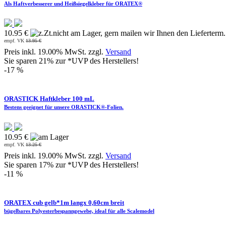
Als Haftverbesserer und Heißsiegelkleber für ORATEX®
10.95 €
empf. VK
13.95 €
Preis inkl. 19.00% MwSt. zzgl.
Versand
Sie sparen 21% zur *UVP des Herstellers!
-17 %
ORASTICK Haftkleber 100 mL
Bestens geeignet für unsere ORASTICK®-Folien.
10.95 €
empf. VK
13.25 €
Preis inkl. 19.00% MwSt. zzgl.
Versand
Sie sparen 17% zur *UVP des Herstellers!
-11 %
ORATEX cub gelb*1m langx 0,60cm breit
bügelbares Polyesterbespanngewebe, ideal für alle Scalemodel