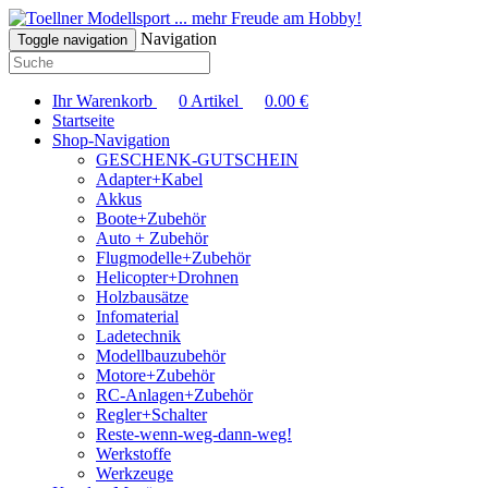
... mehr Freude am Hobby!
Navigation
Toggle navigation
Ihr Warenkorb
0
Artikel
0.00
€
Startseite
Shop-Navigation
GESCHENK-GUTSCHEIN
Adapter+Kabel
Akkus
Boote+Zubehör
Auto + Zubehör
Flugmodelle+Zubehör
Helicopter+Drohnen
Holzbausätze
Infomaterial
Ladetechnik
Modellbauzubehör
Motore+Zubehör
RC-Anlagen+Zubehör
Regler+Schalter
Reste-wenn-weg-dann-weg!
Werkstoffe
Werkzeuge