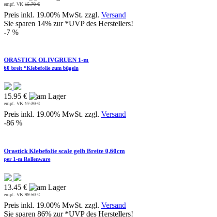
empf. VK
15.70 €
Preis inkl. 19.00% MwSt. zzgl.
Versand
Sie sparen 14% zur *UVP des Herstellers!
-7 %
ORASTICK OLIVGRUEN 1-m
60 breit *Klebefolie zum bügeln
15.95 €
empf. VK
17.20 €
Preis inkl. 19.00% MwSt. zzgl.
Versand
-86 %
Orastick Klebefolie scale gelb Breite 0,60cm
per 1-m Rollenware
13.45 €
empf. VK
99.50 €
Preis inkl. 19.00% MwSt. zzgl.
Versand
Sie sparen 86% zur *UVP des Herstellers!