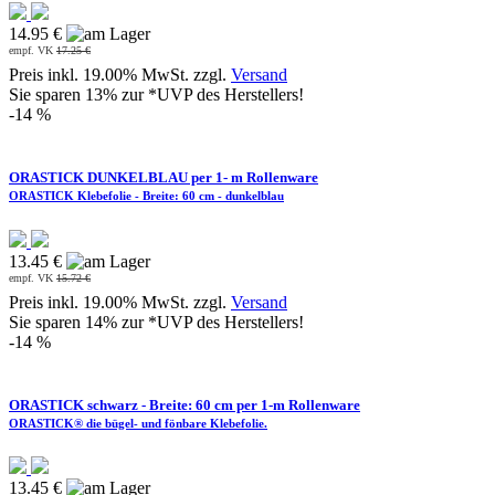
14.95 €
empf. VK
17.25 €
Preis inkl. 19.00% MwSt. zzgl.
Versand
Sie sparen 13% zur *UVP des Herstellers!
-14 %
ORASTICK DUNKELBLAU per 1- m Rollenware
ORASTICK Klebefolie - Breite: 60 cm - dunkelblau
13.45 €
empf. VK
15.72 €
Preis inkl. 19.00% MwSt. zzgl.
Versand
Sie sparen 14% zur *UVP des Herstellers!
-14 %
ORASTICK schwarz - Breite: 60 cm per 1-m Rollenware
ORASTICK® die bügel- und fönbare Klebefolie.
13.45 €