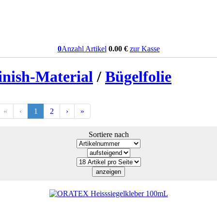
0
Anzahl Artikel
0.00
€
zur Kasse
inish-Material
/
Bügelfolie
«
‹
1
2
›
»
Sortiere nach