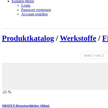
Kunden-Menü
Login
Passwort vergessen
Account erstellen
Produktkatalog
/
Werkstoffe
/
F
Seite 1 von 2
-21 %
ORATEX Heisssiegelkleber 100mL