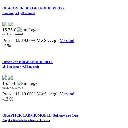
ORACOVER BUEGELFOLIE WEISS
1-m lang x 0,60 m breit
15.75 €
empf. VK
17.00 €
Preis inkl. 19.00% MwSt. zzgl.
Versand
-7 %
Oracover BÜGELFOLIE ROT
ab 1-m lang x 0,60 m breit
15.75 €
empf. VK
17.00 €
Preis inkl. 19.00% MwSt. zzgl.
Versand
-13 %
ORASTICK CADMIUMGELB Rollenware 1-m
Bügel - Klebefolie - Breite: 60 cm -