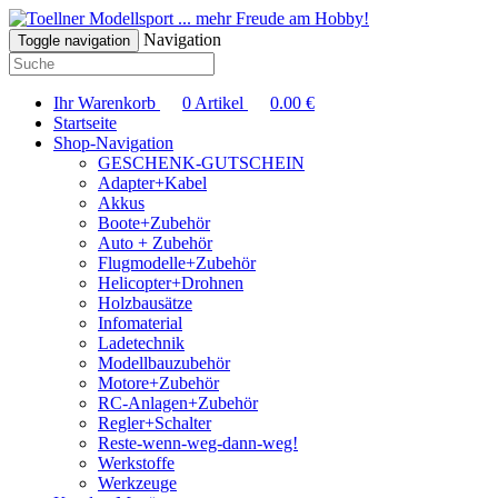
... mehr Freude am Hobby!
Navigation
Toggle navigation
Ihr Warenkorb
0
Artikel
0.00
€
Startseite
Shop-Navigation
GESCHENK-GUTSCHEIN
Adapter+Kabel
Akkus
Boote+Zubehör
Auto + Zubehör
Flugmodelle+Zubehör
Helicopter+Drohnen
Holzbausätze
Infomaterial
Ladetechnik
Modellbauzubehör
Motore+Zubehör
RC-Anlagen+Zubehör
Regler+Schalter
Reste-wenn-weg-dann-weg!
Werkstoffe
Werkzeuge