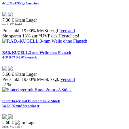
d-1,5*D-4*B-1,2*metrisch
7.30 €
empf. VK
8.40 €
Preis inkl. 19.00% MwSt. zzgl.
Versand
Sie sparen 13% zur *UVP des Herstellers!
RAD.-KUGELL.3-mm Welle ohne Flansch
d-3*D-7*B-2,0*metrisch
5.60 €
Preis inkl. 19.00% MwSt. zzgl.
Versand
-7 %
Sinterlager mit Bund 2mm -2-Stück
Welle (/)2mm*Broncelager
2.60 €
empf. VK
2.80 €