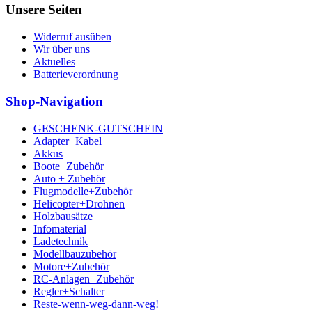
Unsere Seiten
Widerruf ausüben
Wir über uns
Aktuelles
Batterieverordnung
Shop-Navigation
GESCHENK-GUTSCHEIN
Adapter+Kabel
Akkus
Boote+Zubehör
Auto + Zubehör
Flugmodelle+Zubehör
Helicopter+Drohnen
Holzbausätze
Infomaterial
Ladetechnik
Modellbauzubehör
Motore+Zubehör
RC-Anlagen+Zubehör
Regler+Schalter
Reste-wenn-weg-dann-weg!