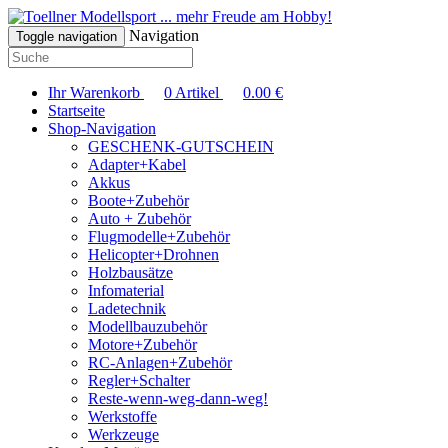
... mehr Freude am Hobby!
Navigation
Toggle navigation
Ihr Warenkorb
0
Artikel
0.00
€
Startseite
Shop-Navigation
GESCHENK-GUTSCHEIN
Adapter+Kabel
Akkus
Boote+Zubehör
Auto + Zubehör
Flugmodelle+Zubehör
Helicopter+Drohnen
Holzbausätze
Infomaterial
Ladetechnik
Modellbauzubehör
Motore+Zubehör
RC-Anlagen+Zubehör
Regler+Schalter
Reste-wenn-weg-dann-weg!
Werkstoffe
Werkzeuge