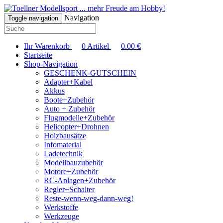
... mehr Freude am Hobby!
Navigation
Toggle navigation
Ihr Warenkorb
0
Artikel
0.00
€
Startseite
Shop-Navigation
GESCHENK-GUTSCHEIN
Adapter+Kabel
Akkus
Boote+Zubehör
Auto + Zubehör
Flugmodelle+Zubehör
Helicopter+Drohnen
Holzbausätze
Infomaterial
Ladetechnik
Modellbauzubehör
Motore+Zubehör
RC-Anlagen+Zubehör
Regler+Schalter
Reste-wenn-weg-dann-weg!
Werkstoffe
Werkzeuge