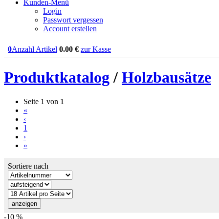
Kunden-Menü
Login
Passwort vergessen
Account erstellen
0
Anzahl Artikel
0.00
€
zur Kasse
Produktkatalog
/
Holzbausätze
Seite 1 von 1
«
‹
1
›
»
Sortiere nach
-10 %