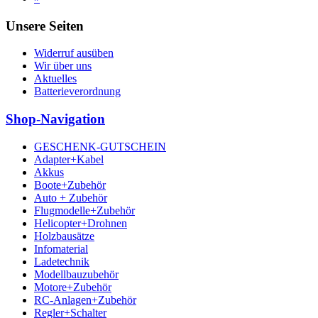
Unsere Seiten
Widerruf ausüben
Wir über uns
Aktuelles
Batterieverordnung
Shop-Navigation
GESCHENK-GUTSCHEIN
Adapter+Kabel
Akkus
Boote+Zubehör
Auto + Zubehör
Flugmodelle+Zubehör
Helicopter+Drohnen
Holzbausätze
Infomaterial
Ladetechnik
Modellbauzubehör
Motore+Zubehör
RC-Anlagen+Zubehör
Regler+Schalter