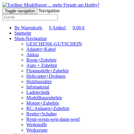
... mehr Freude am Hobby!
Navigation
Toggle navigation
Ihr Warenkorb
0
Artikel
0.00
€
Startseite
Shop-Navigation
GESCHENK-GUTSCHEIN
Adapter+Kabel
Akkus
Boote+Zubehör
Auto + Zubehör
Flugmodelle+Zubehör
Helicopter+Drohnen
Holzbausätze
Infomaterial
Ladetechnik
Modellbauzubehör
Motore+Zubehör
RC-Anlagen+Zubehör
Regler+Schalter
Reste-wenn-weg-dann-weg!
Werkstoffe
Werkzeuge