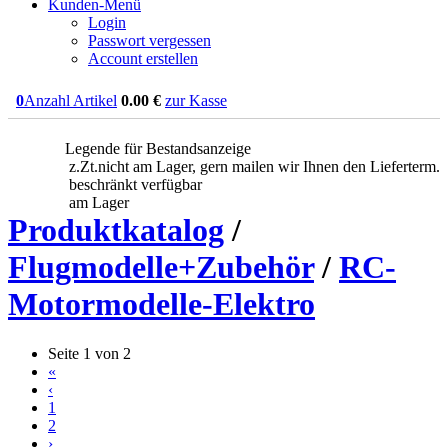
Kunden-Menü
Login
Passwort vergessen
Account erstellen
0
Anzahl Artikel
0.00
€
zur Kasse
Legende für Bestandsanzeige
z.Zt.nicht am Lager, gern mailen wir Ihnen den Lieferterm.
beschränkt verfügbar
am Lager
Produktkatalog
/
Flugmodelle+Zubehör
/
RC-
Motormodelle-Elektro
Seite 1 von 2
«
‹
1
2
›