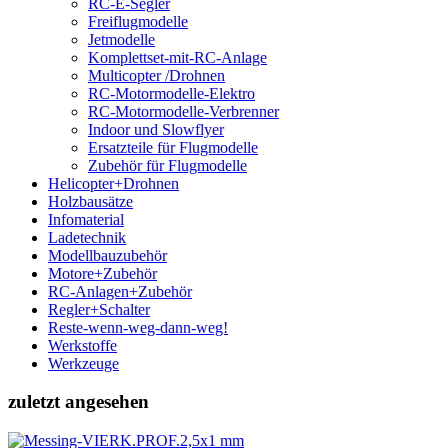
RC-E-Segler
Freiflugmodelle
Jetmodelle
Komplettset-mit-RC-Anlage
Multicopter /Drohnen
RC-Motormodelle-Elektro
RC-Motormodelle-Verbrenner
Indoor und Slowflyer
Ersatzteile für Flugmodelle
Zubehör für Flugmodelle
Helicopter+Drohnen
Holzbausätze
Infomaterial
Ladetechnik
Modellbauzubehör
Motore+Zubehör
RC-Anlagen+Zubehör
Regler+Schalter
Reste-wenn-weg-dann-weg!
Werkstoffe
Werkzeuge
zuletzt angesehen