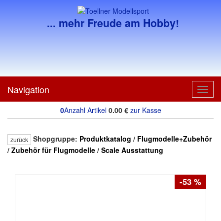
... mehr Freude am Hobby!
Navigation
Toggl
navig
0
Anzahl Artikel
0.00
€
zur Kasse
Shopgruppe:
Produktkatalog
/
Flugmodelle+Zubehör
zurück
/
Zubehör für Flugmodelle
/
Scale Ausstattung
-53 %