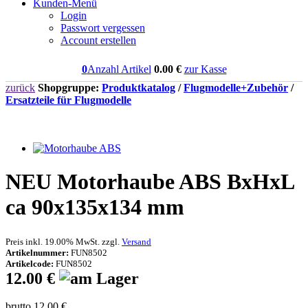
Kunden-Menü
Login
Passwort vergessen
Account erstellen
0
Anzahl Artikel
0.00
€
zur Kasse
zurück
Shopgruppe:
Produktkatalog
/
Flugmodelle+Zubehör
/
Ersatzteile für Flugmodelle
NEU
Motorhaube ABS BxHxL
ca 90x135x134 mm
Preis inkl. 19.00% MwSt. zzgl.
Versand
Artikelnummer:
FUN8502
Artikelcode:
FUN8502
12.00 €
brutto 12.00 €