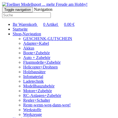
... mehr Freude am Hobby!
Navigation
Toggle navigation
Ihr Warenkorb
0
Artikel
0.00
€
Startseite
Shop-Navigation
GESCHENK-GUTSCHEIN
Adapter+Kabel
Akkus
Boote+Zubehör
Auto + Zubehör
Flugmodelle+Zubehör
Helicopter+Drohnen
Holzbausätze
Infomaterial
Ladetechnik
Modellbauzubehör
Motore+Zubehör
RC-Anlagen+Zubehör
Regler+Schalter
Reste-wenn-weg-dann-weg!
Werkstoffe
Werkzeuge