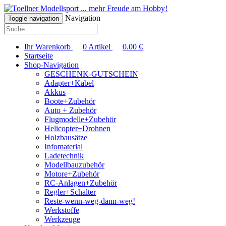
... mehr Freude am Hobby!
Navigation
Toggle navigation
Ihr Warenkorb
0
Artikel
0.00
€
Startseite
Shop-Navigation
GESCHENK-GUTSCHEIN
Adapter+Kabel
Akkus
Boote+Zubehör
Auto + Zubehör
Flugmodelle+Zubehör
Helicopter+Drohnen
Holzbausätze
Infomaterial
Ladetechnik
Modellbauzubehör
Motore+Zubehör
RC-Anlagen+Zubehör
Regler+Schalter
Reste-wenn-weg-dann-weg!
Werkstoffe
Werkzeuge