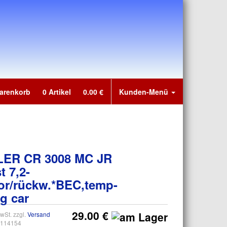
Warenkorb
0
Artikel
0.00
€
Kunden-Menü
ER CR 3008 MC JR
t 7,2-
or/rückw.*BEC,temp-
g car
29.00 €
wSt. zzgl.
Versand
0114154