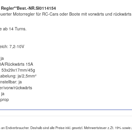
Regler**Best.-NR.SI0114154
uerter Motorregler für RC-Cars oder Boote mit vorwärts und rückwärt
e ab 14 Turns.
ich: 7,2-10V
ja
0A/Rückwärts 15A
: 53x29x17mm/45g
kabelung: ja/2,5mm²
nstellbar: ja
er/vorw/rückwärts
 ja
mprop
h an Endverbraucher. Deshalb sind alle Preise inkl. gesetzl. Mehrwertsteuer z.Zt. 19% sowie