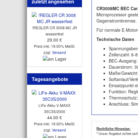
zuletzt angesehen
CR3008MC BEC Car 
Microprozessor geste
Gegenstrombremse.
!REGLER CR 3008 MC JR
Für normale E-Motor
wasserfest
Technische Daten
29.00 €
Preis inkl. 19.00% MwSt.
Spannungsbere
zzgl.
Versand
Zellenzahl: 6-8
BEC-Ausgang: 
Dauerstrom: 3
Maße/Gewicht
Tagesangebote
Softanlauf/Ver
Einsatzpunkt ei
Funktion: Regl
Thermoschutz:
Anschluss: Si
LiFe-Akku V-MAXX
35C3S/2000
44.00 €
Preis inkl. 19.00% MwSt.
Rechtliche Hinweise:
zzgl.
Versand
* Unser Angebot richtet sic