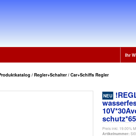
Ihr 
Produktkatalog
/
Regler+Schalter
/
Car+Schiffs Regler
!REGL
NEU
wasserfes
10V*30Av
schutz*65
Preis inkl. 19.00% M
SI
Artikelnummer: