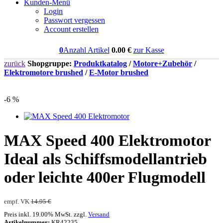
Kunden-Menü
Login
Passwort vergessen
Account erstellen
0
Anzahl Artikel
0.00
€
zur Kasse
zurück
Shopgruppe:
Produktkatalog
/
Motore+Zubehör
/
Elektromotore brushed
/
E-Motor brushed
-6 %
MAX Speed 400 Elektromotor
Ideal als Schiffsmodellantrieb
oder leichte 400er Flugmodell
empf. VK
14.95 €
Preis inkl. 19.00% MwSt. zzgl.
Versand
Artikelnummer:
KR42235