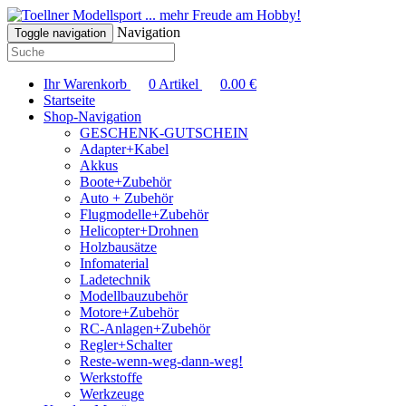
... mehr Freude am Hobby!
Navigation
Toggle navigation
Ihr Warenkorb
0
Artikel
0.00
€
Startseite
Shop-Navigation
GESCHENK-GUTSCHEIN
Adapter+Kabel
Akkus
Boote+Zubehör
Auto + Zubehör
Flugmodelle+Zubehör
Helicopter+Drohnen
Holzbausätze
Infomaterial
Ladetechnik
Modellbauzubehör
Motore+Zubehör
RC-Anlagen+Zubehör
Regler+Schalter
Reste-wenn-weg-dann-weg!
Werkstoffe
Werkzeuge