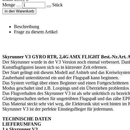
Menge
Stück
in den Warenkorb
Beschreibung
Frage zu diesem Artikel
Skyrunner V3 GYRO RTR, 2,4G AMX FLIGHT Best.-Nr.Art. 
Der Skyrunner wurde in der V3 Version noch einmal verbessert. Dank
Kunstflugfiguren lassen sich so in kürzester Zeit erlernen.
Der Start gelingt mit diesem Modell auf Anhieb und das Kreiselsystem
Zauberhand unterstützend ein und der Flugspaß kann beginnen.
Das System verfügt über einen Beginner und einen Fortgeschrittenen 
Modus geschaltet sind z.B. Loopings und ein Überziehen problemlos
Das Flugverhalten des Skyrunner V3 ist als sehr unkritisch zu bezeic
Gleiteigenschaften stehen für ungetrübten Flugspaß und das zähe EPP 
Das Material steckt sehr viel weg, die Elektronik sitzt weit hinten 
Skyrunner V3 ist der perfekte Einstiegsflieger für jedermann.
TECHNISCHE DATEN
LIEFERUMFANG
1 x Skyrunner V3