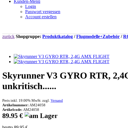
Kunden-Menü
Login
Passwort vergessen
Account erstellen
zurück
Shopgruppe:
Produktkatalog
/
Flugmodelle+Zubehör
/
RC
Skyrunner V3 GYRO RTR, 2,4G 
unkritisch......
Preis inkl. 19.00% MwSt. zzgl.
Versand
Artikelnummer:
AM24058
Artikelcode:
AM24058
89.95 €
brutto 89.95 €