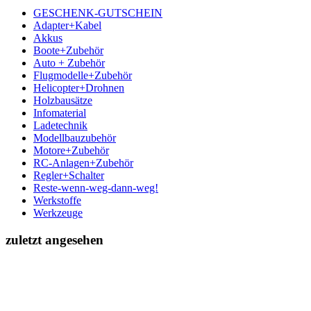
GESCHENK-GUTSCHEIN
Adapter+Kabel
Akkus
Boote+Zubehör
Auto + Zubehör
Flugmodelle+Zubehör
Helicopter+Drohnen
Holzbausätze
Infomaterial
Ladetechnik
Modellbauzubehör
Motore+Zubehör
RC-Anlagen+Zubehör
Regler+Schalter
Reste-wenn-weg-dann-weg!
Werkstoffe
Werkzeuge
zuletzt angesehen