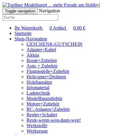
... mehr Freude am Hobby!
Navigation
Toggle navigation
Ihr Warenkorb
0
Artikel
0.00
€
Startseite
Shop-Navigation
GESCHENK-GUTSCHEIN
Adapter+Kabel
Akkus
Boote+Zubehör
Auto + Zubehör
Flugmodelle+Zubehör
Helicopter+Drohnen
Holzbausätze
Infomaterial
Ladetechnik
Modellbauzubehör
Motore+Zubehör
RC-Anlagen+Zubehör
Regler+Schalter
Reste-wenn-weg-dann-weg!
Werkstoffe
Werkzeuge