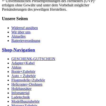
="Unverbindlichen Preisempfehlungen des Herstellers (UVP)"
erfolgen ohne Gewähr und unter dem Vorbehalt möglicher
Preisänderungen des jeweiligen Herstellers.
Unsere Seiten
Widerruf ausüben
Wir über uns
Aktuelles
Batterieverordnung
Shop-Navigation
GESCHENK-GUTSCHEIN
Adapter+Kabel
Akkus
Boote+Zubehör
Auto + Zubehör
Flugmodelle+Zubehör
Helicopter+Drohnen
Holzbausätze
Infomaterial
Ladetechnik
Modellbauzubehör
Motore+Zubehör