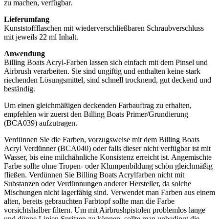
zu machen, verfügbar.
Lieferumfang
Kunststoffflaschen mit wiederverschließbaren Schraubverschluss
mit jeweils 22 ml Inhalt.
Anwendung
Billing Boats Acryl-Farben lassen sich einfach mit dem Pinsel und
Airbrush verarbeiten. Sie sind ungiftig und enthalten keine stark
riechenden Lösungsmittel, sind schnell trocknend, gut deckend und
beständig.
Um einen gleichmäßigen deckenden Farbauftrag zu erhalten,
empfehlen wir zuerst den Billing Boats Primer/Grundierung
(BCA039) aufzutragen.
Verdünnen Sie die Farben, vorzugsweise mit dem Billing Boats
Acryl Verdünner (BCA040) oder falls dieser nicht verfügbar ist mit
Wasser, bis eine milchähnliche Konsistenz erreicht ist. Angemischte
Farbe sollte ohne Tropen- oder Klumpenbildung schön gleichmäßig
fließen. Verdünnen Sie Billing Boats Acrylfarben nicht mit
Substanzen oder Verdünnungen anderer Hersteller, da solche
Mischungen nicht lagerfähig sind. Verwendet man Farben aus einem
alten, bereits gebrauchten Farbtopf sollte man die Farbe
vorsichtshalber filtern. Um mit Airbrushpistolen problemlos lange
und dünne Linien Spritzen zu können, sollte man unbedingt die