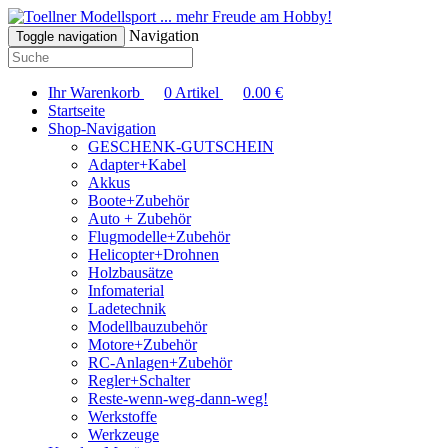
... mehr Freude am Hobby!
Navigation
Toggle navigation
Ihr Warenkorb
0
Artikel
0.00
€
Startseite
Shop-Navigation
GESCHENK-GUTSCHEIN
Adapter+Kabel
Akkus
Boote+Zubehör
Auto + Zubehör
Flugmodelle+Zubehör
Helicopter+Drohnen
Holzbausätze
Infomaterial
Ladetechnik
Modellbauzubehör
Motore+Zubehör
RC-Anlagen+Zubehör
Regler+Schalter
Reste-wenn-weg-dann-weg!
Werkstoffe
Werkzeuge