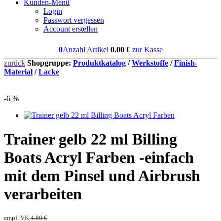
Kunden-Menü
Login
Passwort vergessen
Account erstellen
0
Anzahl Artikel
0.00
€
zur Kasse
zurück
Shopgruppe:
Produktkatalog
/
Werkstoffe
/
Finish-
Material
/
Lacke
-6 %
Trainer gelb 22 ml Billing
Boats Acryl Farben -einfach
mit dem Pinsel und Airbrush
verarbeiten
empf. VK
4.80 €