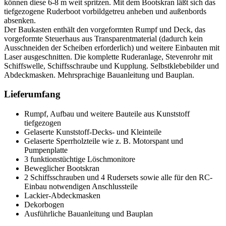
können diese 6-8 m weit spritzen. Mit dem Bootskran läßt sich das
tiefgezogene Ruderboot vorbildgetreu anheben und außenbords
absenken.
Der Baukasten enthält den vorgeformten Rumpf und Deck, das
vorgeformte Steuerhaus aus Transparentmaterial (dadurch kein
Ausschneiden der Scheiben erforderlich) und weitere Einbauten mit
Laser ausgeschnitten. Die komplette Ruderanlage, Stevenrohr mit
Schiffswelle, Schiffsschraube und Kupplung. Selbstklebebilder und
Abdeckmasken. Mehrsprachige Bauanleitung und Bauplan.
Lieferumfang
Rumpf, Aufbau und weitere Bauteile aus Kunststoff
tiefgezogen
Gelaserte Kunststoff-Decks- und Kleinteile
Gelaserte Sperrholzteile wie z. B. Motorspant und
Pumpenplatte
3 funktionstüchtige Löschmonitore
Beweglicher Bootskran
2 Schiffsschrauben und 4 Rudersets sowie alle für den RC-
Einbau notwendigen Anschlussteile
Lackier-Abdeckmasken
Dekorbogen
Ausführliche Bauanleitung und Bauplan