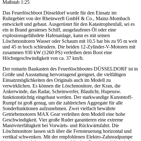
Maßstab 1:25
Das Feuerlöschboot Düsseldorf wurde für den Einsatz im
Ruhrgebiet von der Rheinwerft GmbH & Co., Mainz-Mombach
entwickelt und gebaut. Ausgerüstet für den Katastrophenfall, sei es
ein in Brand geratenes Schiff, ausgelaufenes Öl oder eine
explosionsgefährdete Hafenanlage, kann es mit seinen
Löschmonitoren Wasser oder Schaum mit 10,5 bar bis zu 95 m weit
und 45 m hoch schleudern. Die beiden 12-Zylinder-V-Motoren mit
zusammen 930 kW (1260 PS) verleihen dem Boot eine
Höchstgeschwindigkeit von ca. 37 km/h.
Der romarin Baukasten des Feuerlöschbootes DÜSSELDORF ist in
Größe und Ausstattung hervorragend geeignet, die vielfältigen
Einsatzmöglichkeiten des Originals auch im Modell zu
verwirklichen. Es können die Löschmonitore, der Kran, die
Ankerwinde, das Radar, Scheinwerfer, Blaulicht, Hupeusw.
funktionstüchtig eingebaut werden. Der starkwandige Kunststoff-
Rumpf ist groß genug, um die zahlreichen Aggregate für alle
Sonderfunktionen aufzunehmen. Zwei vielfach bewährte
Getriebemotoren MAX Gear verleihen dem Modell eine hohe
Geschwindigkeit. Vier große Ruder garantieren eine extreme
Manövrierfähigkeit bei Vorwärts- und Rückwärtsfahrt. Die
Löschmonitore lassen sich über die Fernsteuerung horizontal und
vertikal schwenken. Mit der empfohlenen Elektro-Zahnradpumpe