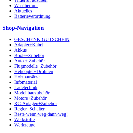
Widerruf ausüben
Wir über uns
Aktuelles
Batterieverordnung
Shop-Navigation
GESCHENK-GUTSCHEIN
Adapter+Kabel
Akkus
Boote+Zubehör
Auto + Zubehör
Flugmodelle+Zubehör
Helicopter+Drohnen
Holzbausätze
Infomaterial
Ladetechnik
Modellbauzubehör
Motore+Zubehör
RC-Anlagen+Zubehör
Regler+Schalter
Reste-wenn-weg-dann-weg!
Werkstoffe
Werkzeuge