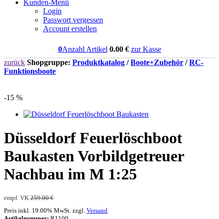
Kunden-Menü
Login
Passwort vergessen
Account erstellen
0
Anzahl Artikel
0.00
€
zur Kasse
zurück
Shopgruppe:
Produktkatalog
/
Boote+Zubehör
/
RC-
Funktionsboote
-15 %
Düsseldorf Feuerlöschboot
Baukasten Vorbildgetreuer
Nachbau im M 1:25
empf. VK
259.00 €
Preis inkl. 19.00% MwSt. zzgl.
Versand
Artikelnummer:
R1100