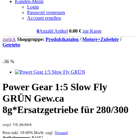
Kunden-Menü
Login
Passwort vergessen
Account erstellen
0
Anzahl Artikel
0.00
€
zur Kasse
zurück
Shopgruppe:
Produktkatalog
/
Motore+Zubehör
/
Getriebe
-36 %
Power Gear 1:5 Slow Fly
GRÜN Gew.ca
8g*Ersatzgetriebe für 280/300
empf. VK
20.50 €
Preis inkl. 19.00% MwSt. zzgl.
Versand
Artikelnummer:
R4482