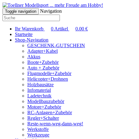
... mehr Freude am Hobby!
Navigation
Toggle navigation
Ihr Warenkorb
0
Artikel
0.00
€
Startseite
Shop-Navigation
GESCHENK-GUTSCHEIN
Adapter+Kabel
Akkus
Boote+Zubehör
Auto + Zubehör
Flugmodelle+Zubehör
Helicopter+Drohnen
Holzbausätze
Infomaterial
Ladetechnik
Modellbauzubehör
Motore+Zubehör
RC-Anlagen+Zubehör
Regler+Schalter
Reste-wenn-weg-dann-weg!
Werkstoffe
Werkzeuge