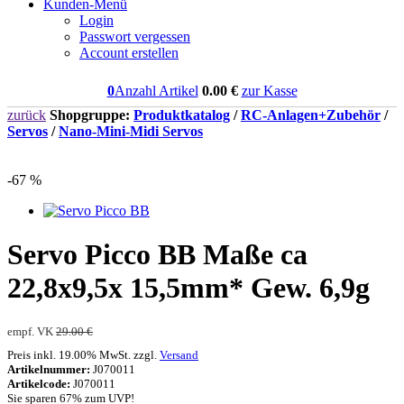
Kunden-Menü
Login
Passwort vergessen
Account erstellen
0
Anzahl Artikel
0.00
€
zur Kasse
zurück
Shopgruppe:
Produktkatalog
/
RC-Anlagen+Zubehör
/
Servos
/
Nano-Mini-Midi Servos
-67 %
Servo Picco BB Maße ca
22,8x9,5x 15,5mm* Gew. 6,9g
empf. VK
29.00 €
Preis inkl. 19.00% MwSt. zzgl.
Versand
Artikelnummer:
J070011
Artikelcode:
J070011
Sie sparen 67% zum UVP!