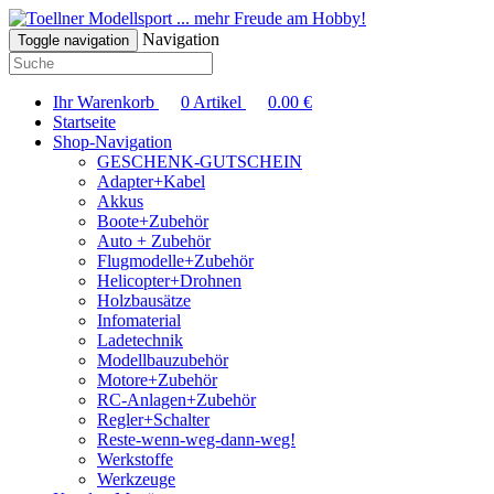
... mehr Freude am Hobby!
Navigation
Toggle navigation
Ihr Warenkorb
0
Artikel
0.00
€
Startseite
Shop-Navigation
GESCHENK-GUTSCHEIN
Adapter+Kabel
Akkus
Boote+Zubehör
Auto + Zubehör
Flugmodelle+Zubehör
Helicopter+Drohnen
Holzbausätze
Infomaterial
Ladetechnik
Modellbauzubehör
Motore+Zubehör
RC-Anlagen+Zubehör
Regler+Schalter
Reste-wenn-weg-dann-weg!
Werkstoffe
Werkzeuge