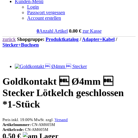
Kunden-Menü
Login
Passwort vergessen
Account erstellen
0
Anzahl Artikel
0.00
€
zur Kasse
zurück
Shopgruppe:
Produktkatalog
/
Adapter+Kabel
/
Stecker+Buchsen
Goldkontakt  Ø4mm 
Stecker Lötkelch geschlossen
*1-Stück
Preis inkl. 19.00% MwSt. zzgl.
Versand
Artikelnummer:
CN-AM605M
Artikelcode:
CN-AM605M
0.50 €