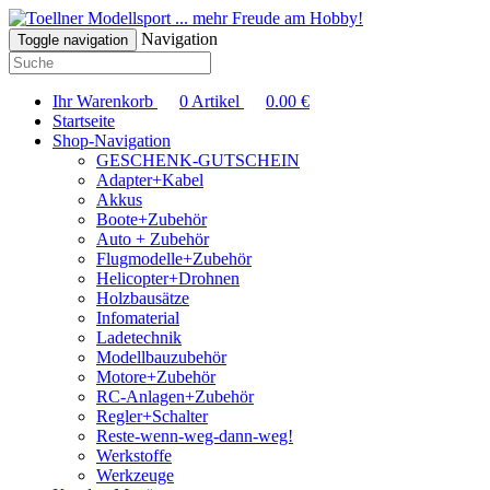
... mehr Freude am Hobby!
Navigation
Toggle navigation
Ihr Warenkorb
0
Artikel
0.00
€
Startseite
Shop-Navigation
GESCHENK-GUTSCHEIN
Adapter+Kabel
Akkus
Boote+Zubehör
Auto + Zubehör
Flugmodelle+Zubehör
Helicopter+Drohnen
Holzbausätze
Infomaterial
Ladetechnik
Modellbauzubehör
Motore+Zubehör
RC-Anlagen+Zubehör
Regler+Schalter
Reste-wenn-weg-dann-weg!
Werkstoffe
Werkzeuge