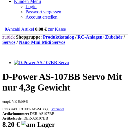
Kunden-Menü
Login
Passwort vergessen
Account erstellen
0
Anzahl Artikel
0.00
€
zur Kasse
zurück
Shopgruppe:
Produktkatalog
/
RC-Anlagen+Zubehör
/
Servos
/
Nano-Mini-Midi Servos
D-Power AS-107BB Servo Mit
nur 4,3g Gewicht
empf. VK
8.50 €
Preis inkl. 19.00% MwSt. zzgl.
Versand
Artikelnummer:
DER-AS107BB
Artikelcode:
DER-AS107BB
8.20 €