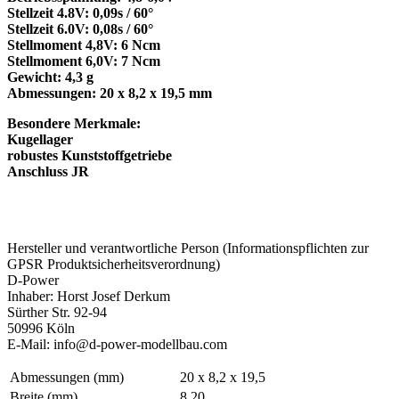
Stellzeit 4.8V: 0,09s / 60°
Stellzeit 6.0V: 0,08s / 60°
Stellmoment 4,8V: 6 Ncm
Stellmoment 6,0V: 7 Ncm
Gewicht: 4,3 g
Abmessungen: 20 x 8,2 x 19,5 mm
Besondere Merkmale:
Kugellager
robustes Kunststoffgetriebe
Anschluss JR
Hersteller und verantwortliche Person (Informationspflichten zur
GPSR Produktsicherheitsverordnung)
D-Power
Inhaber: Horst Josef Derkum
Sürther Str. 92-94
50996 Köln
E-Mail: info@d-power-modellbau.com
Abmessungen (mm)
20 x 8,2 x 19,5
Breite (mm)
8,20