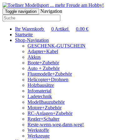
... mehr Freude am Hobby!
Navigation
Toggle navigation
Ihr Warenkorb
0
Artikel
0.00
€
Startseite
Shop-Navigation
GESCHENK-GUTSCHEIN
Adapter+Kabel
Akkus
Boote+Zubehör
Auto + Zubehör
Flugmodelle+Zubehör
Helicopter+Drohnen
Holzbausätze
Infomaterial
Ladetechnik
Modellbauzubehör
Motore+Zubehör
RC-Anlagen+Zubehör
Regler+Schalter
Reste-wenn-weg-dann-weg!
Werkstoffe
Werkzeuge