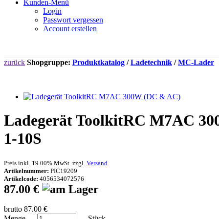
Kunden-Menü
Login
Passwort vergessen
Account erstellen
zurück
Shopgruppe:
Produktkatalog
/
Ladetechnik
/
MC-Lader
Ladegerät ToolkitRC M7AC 300
1-10S
Preis inkl. 19.00% MwSt. zzgl.
Versand
Artikelnummer:
PIC19209
Artikelcode:
4056534072576
87.00 €
brutto 87.00 €
Menge
Stück