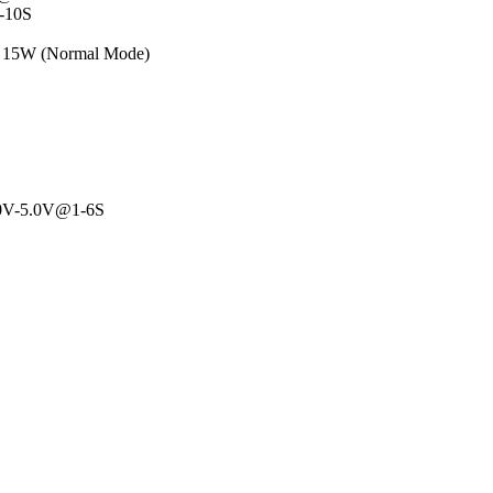
1-10S
 @ 15W (Normal Mode)
0V-5.0V@1-6S