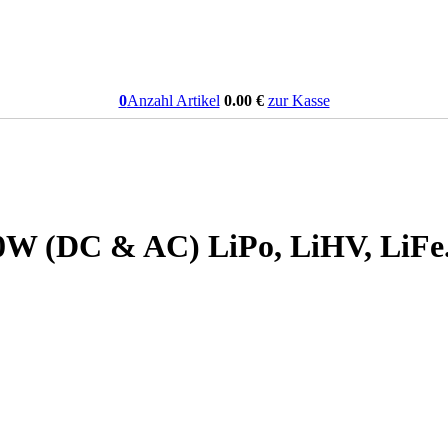
0
Anzahl Artikel
0.00
€
zur Kasse
W (DC & AC) LiPo, LiHV, LiFe. 