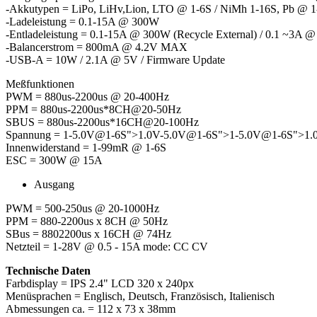
-Akkutypen = LiPo, LiHv,Lion, LTO @ 1-6S / NiMh 1-16S, Pb @ 
-Ladeleistung = 0.1-15A @ 300W
-Entladeleistung = 0.1-15A @ 300W (Recycle External) / 0.1 ~3A
-Balancerstrom = 800mA @ 4.2V MAX
-USB-A = 10W / 2.1A @ 5V / Firmware Update
Meßfunktionen
PWM = 880us-2200us @ 20-400Hz
PPM = 880us-2200us*8CH@20-50Hz
SBUS = 880us-2200us*16CH@20-100Hz
Spannung = 1-5.0V@1-6S">1.0V-5.0V@1-6S">1-5.0V@1-6S">1.
Innenwiderstand = 1-99mR @ 1-6S
ESC = 300W @ 15A
Ausgang
PWM = 500-250us @ 20-1000Hz
PPM = 880-2200us x 8CH @ 50Hz
SBus = 8802200us x 16CH @ 74Hz
Netzteil = 1-28V @ 0.5 - 15A mode: CC CV
Technische Daten
Farbdisplay = IPS 2.4" LCD 320 x 240px
Menüsprachen = Englisch, Deutsch, Französisch, Italienisch
Abmessungen ca. = 112 x 73 x 38mm