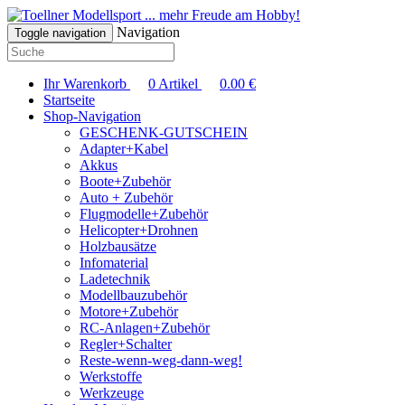
... mehr Freude am Hobby!
Navigation
Toggle navigation
Ihr Warenkorb
0
Artikel
0.00
€
Startseite
Shop-Navigation
GESCHENK-GUTSCHEIN
Adapter+Kabel
Akkus
Boote+Zubehör
Auto + Zubehör
Flugmodelle+Zubehör
Helicopter+Drohnen
Holzbausätze
Infomaterial
Ladetechnik
Modellbauzubehör
Motore+Zubehör
RC-Anlagen+Zubehör
Regler+Schalter
Reste-wenn-weg-dann-weg!
Werkstoffe
Werkzeuge