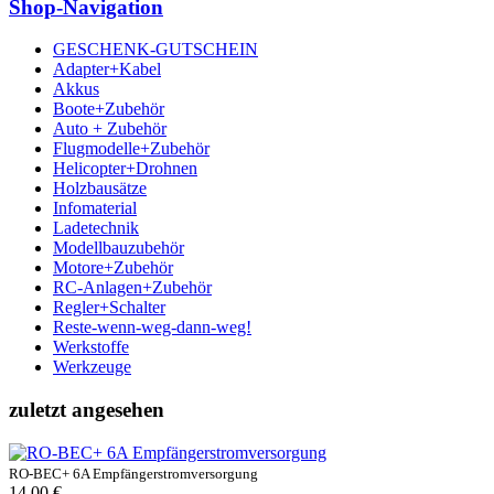
Shop-Navigation
GESCHENK-GUTSCHEIN
Adapter+Kabel
Akkus
Boote+Zubehör
Auto + Zubehör
Flugmodelle+Zubehör
Helicopter+Drohnen
Holzbausätze
Infomaterial
Ladetechnik
Modellbauzubehör
Motore+Zubehör
RC-Anlagen+Zubehör
Regler+Schalter
Reste-wenn-weg-dann-weg!
Werkstoffe
Werkzeuge
zuletzt angesehen
RO-BEC+ 6A Empfängerstromversorgung
14.00 €