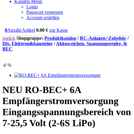
Kunden-Menü
Login
Passwort vergessen
Account erstellen
0
Anzahl Artikel
0.00
€
zur Kasse
zurück
Shopgruppe:
Produktkatalog
/
RC-Anlagen+Zubehör
/
Div. Elektronikbausteine
/
Akkuweichen, Spannungsregler, &
BEC
-6 %
NEU
RO-BEC+ 6A
Empfängerstromversorgung
Eingangsspannungsbereich von
7-25,5 Volt (2-6S LiPo)