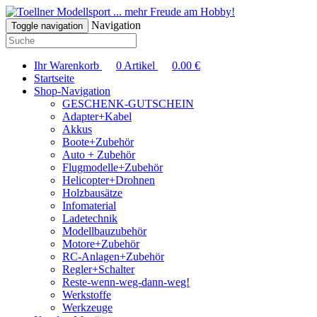
... mehr Freude am Hobby!
Navigation
Toggle navigation
Ihr Warenkorb
0
Artikel
0.00
€
Startseite
Shop-Navigation
GESCHENK-GUTSCHEIN
Adapter+Kabel
Akkus
Boote+Zubehör
Auto + Zubehör
Flugmodelle+Zubehör
Helicopter+Drohnen
Holzbausätze
Infomaterial
Ladetechnik
Modellbauzubehör
Motore+Zubehör
RC-Anlagen+Zubehör
Regler+Schalter
Reste-wenn-weg-dann-weg!
Werkstoffe
Werkzeuge