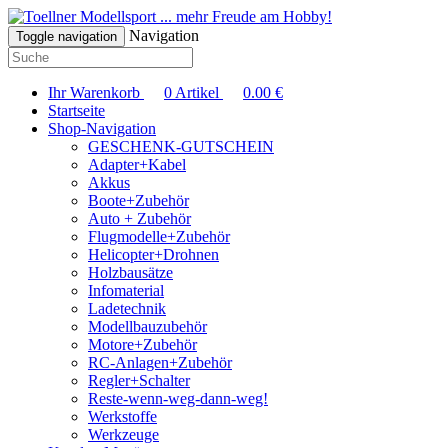
... mehr Freude am Hobby!
Navigation
Toggle navigation
Ihr Warenkorb
0
Artikel
0.00
€
Startseite
Shop-Navigation
GESCHENK-GUTSCHEIN
Adapter+Kabel
Akkus
Boote+Zubehör
Auto + Zubehör
Flugmodelle+Zubehör
Helicopter+Drohnen
Holzbausätze
Infomaterial
Ladetechnik
Modellbauzubehör
Motore+Zubehör
RC-Anlagen+Zubehör
Regler+Schalter
Reste-wenn-weg-dann-weg!
Werkstoffe
Werkzeuge