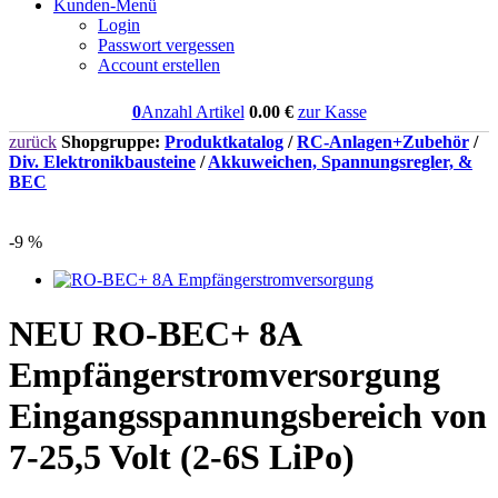
Kunden-Menü
Login
Passwort vergessen
Account erstellen
0
Anzahl Artikel
0.00
€
zur Kasse
zurück
Shopgruppe:
Produktkatalog
/
RC-Anlagen+Zubehör
/
Div. Elektronikbausteine
/
Akkuweichen, Spannungsregler, &
BEC
-9 %
NEU
RO-BEC+ 8A
Empfängerstromversorgung
Eingangsspannungsbereich von
7-25,5 Volt (2-6S LiPo)