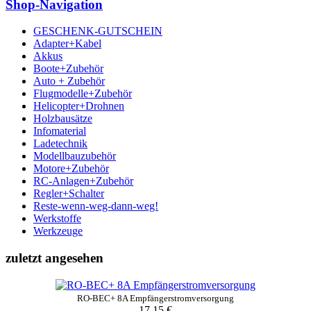
Shop-Navigation
GESCHENK-GUTSCHEIN
Adapter+Kabel
Akkus
Boote+Zubehör
Auto + Zubehör
Flugmodelle+Zubehör
Helicopter+Drohnen
Holzbausätze
Infomaterial
Ladetechnik
Modellbauzubehör
Motore+Zubehör
RC-Anlagen+Zubehör
Regler+Schalter
Reste-wenn-weg-dann-weg!
Werkstoffe
Werkzeuge
zuletzt angesehen
RO-BEC+ 8A Empfängerstromversorgung
17.15 €