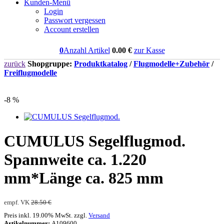
Kunden-Menü
Login
Passwort vergessen
Account erstellen
0
Anzahl Artikel
0.00
€
zur Kasse
zurück
Shopgruppe:
Produktkatalog
/
Flugmodelle+Zubehör
/
Freiflugmodelle
-8 %
CUMULUS Segelflugmod.
Spannweite ca. 1.220
mm*Länge ca. 825 mm
empf. VK
28.50 €
Preis inkl. 19.00% MwSt. zzgl.
Versand
Artikelnummer:
A109600