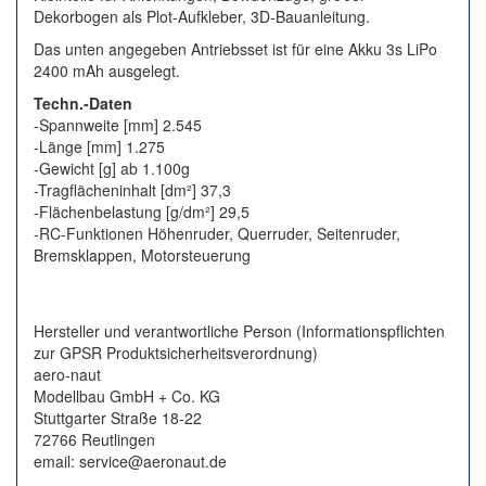
Dekorbogen als Plot-Aufkleber, 3D-Bauanleitung.
Das unten angegeben Antriebsset ist für eine Akku 3s LiPo
2400 mAh ausgelegt.
Techn.-Daten
-Spannweite [mm] 2.545
-Länge [mm] 1.275
-Gewicht [g] ab 1.100g
-Tragflächeninhalt [dm²] 37,3
-Flächenbelastung [g/dm²] 29,5
-RC-Funktionen Höhenruder, Querruder, Seitenruder,
Bremsklappen, Motorsteuerung
Hersteller und verantwortliche Person (Informationspflichten
zur GPSR Produktsicherheitsverordnung)
aero-naut
Modellbau GmbH + Co. KG
Stuttgarter Straße 18-22
72766 Reutlingen
email: service@aeronaut.de