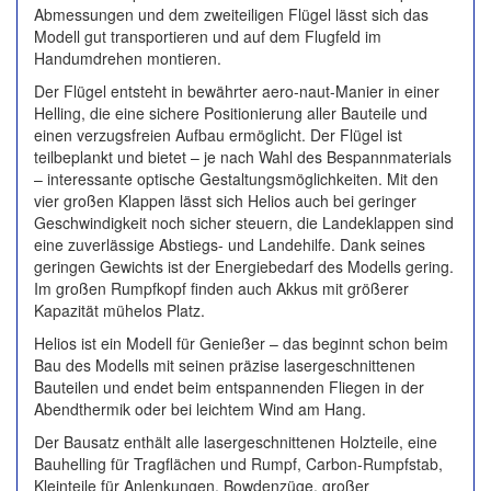
Abmessungen und dem zweiteiligen Flügel lässt sich das
Modell gut transportieren und auf dem Flugfeld im
Handumdrehen montieren.
Der Flügel entsteht in bewährter aero-naut-Manier in einer
Helling, die eine sichere Positionierung aller Bauteile und
einen verzugsfreien Aufbau ermöglicht. Der Flügel ist
teilbeplankt und bietet – je nach Wahl des Bespannmaterials
– interessante optische Gestaltungsmöglichkeiten. Mit den
vier großen Klappen lässt sich Helios auch bei geringer
Geschwindigkeit noch sicher steuern, die Landeklappen sind
eine zuverlässige Abstiegs- und Landehilfe. Dank seines
geringen Gewichts ist der Energiebedarf des Modells gering.
Im großen Rumpfkopf finden auch Akkus mit größerer
Kapazität mühelos Platz.
Helios ist ein Modell für Genießer – das beginnt schon beim
Bau des Modells mit seinen präzise lasergeschnittenen
Bauteilen und endet beim entspannenden Fliegen in der
Abendthermik oder bei leichtem Wind am Hang.
Der Bausatz enthält alle lasergeschnittenen Holzteile, eine
Bauhelling für Tragflächen und Rumpf, Carbon-Rumpfstab,
Kleinteile für Anlenkungen, Bowdenzüge, großer