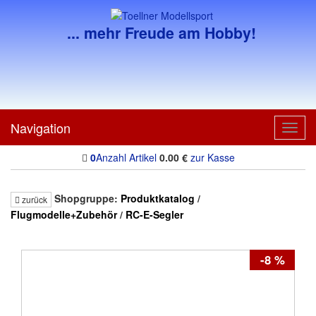
... mehr Freude am Hobby!
Navigation
Toggl
navig
0
Anzahl Artikel
0.00
€
zur Kasse
Shopgruppe:
Produktkatalog
/
zurück
Flugmodelle+Zubehör
/
RC-E-Segler
-8 %