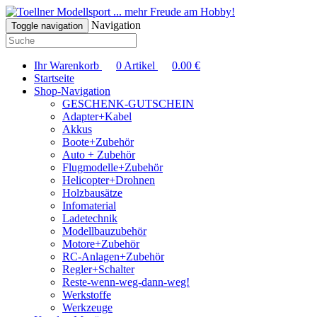
... mehr Freude am Hobby!
Navigation
Toggle navigation
Ihr Warenkorb
0
Artikel
0.00
€
Startseite
Shop-Navigation
GESCHENK-GUTSCHEIN
Adapter+Kabel
Akkus
Boote+Zubehör
Auto + Zubehör
Flugmodelle+Zubehör
Helicopter+Drohnen
Holzbausätze
Infomaterial
Ladetechnik
Modellbauzubehör
Motore+Zubehör
RC-Anlagen+Zubehör
Regler+Schalter
Reste-wenn-weg-dann-weg!
Werkstoffe
Werkzeuge