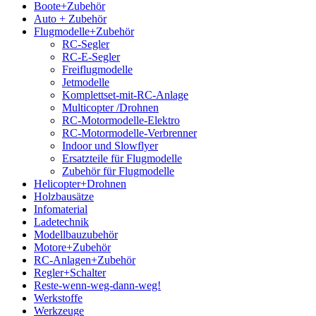
Boote+Zubehör
Auto + Zubehör
Flugmodelle+Zubehör
RC-Segler
RC-E-Segler
Freiflugmodelle
Jetmodelle
Komplettset-mit-RC-Anlage
Multicopter /Drohnen
RC-Motormodelle-Elektro
RC-Motormodelle-Verbrenner
Indoor und Slowflyer
Ersatzteile für Flugmodelle
Zubehör für Flugmodelle
Helicopter+Drohnen
Holzbausätze
Infomaterial
Ladetechnik
Modellbauzubehör
Motore+Zubehör
RC-Anlagen+Zubehör
Regler+Schalter
Reste-wenn-weg-dann-weg!
Werkstoffe
Werkzeuge