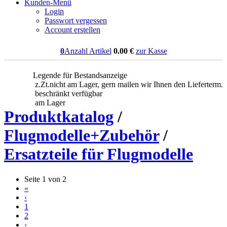
Kunden-Menü
Login
Passwort vergessen
Account erstellen
0
Anzahl Artikel
0.00
€
zur Kasse
Legende für Bestandsanzeige
z.Zt.nicht am Lager, gern mailen wir Ihnen den Lieferterm.
beschränkt verfügbar
am Lager
Produktkatalog
/
Flugmodelle+Zubehör
/
Ersatzteile für Flugmodelle
Seite 1 von 2
«
‹
1
2
›